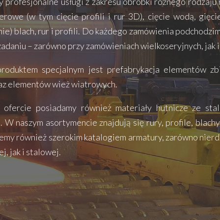
 profesjonalne usługi z zakresu obróbki różnego rodzaju m
serowe (w tym cięcie profili i rur 3D), cięcie wodą, gięc
ie) blach, rur i profili. Do każdego zamówienia podchodzi
adaniu – zarówno przy zamówieniach wielkoseryjnych, jak 
roduktem specjalnym jest prefabrykacja elementów zb
oraz elementów wież wiatrowych.
 ofercie posiadamy również materiały hutnicze ze stal
. W naszym asortymencie znajdują się rury, profile, blach
my również szerokim katalogiem armatury, zarówno nierd
, jak i stalowej.