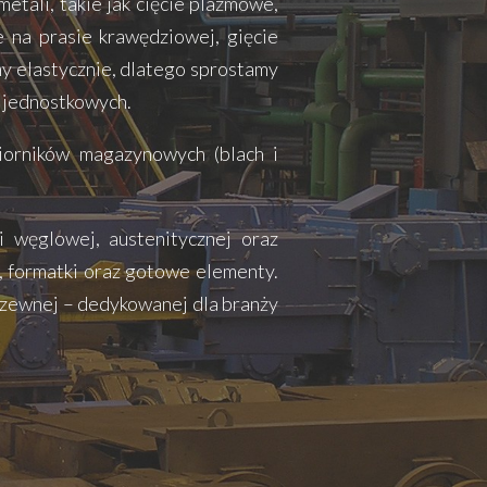
etali, takie jak cięcie plazmowe,
ie na prasie krawędziowej, gięcie
my elastycznie, dlatego sprostamy
i jednostkowych.
iorników magazynowych (blach i
i węglowej, austenitycznej oraz
y, formatki oraz gotowe elementy.
zewnej – dedykowanej dla branży