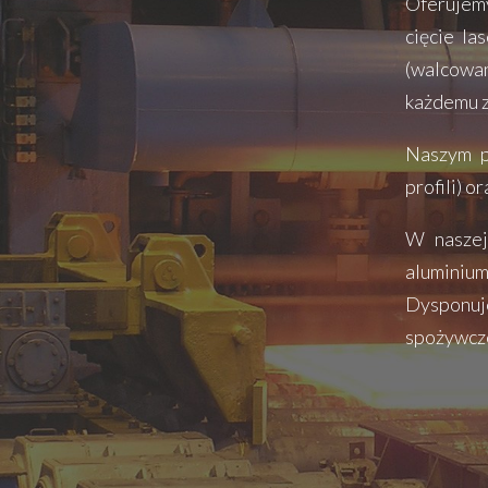
Oferujemy
cięcie la
(walcowan
każdemu z
Naszym p
profili) 
W naszej
aluminium
Dysponuje
spożywczej