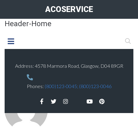
ACOSERVICE
Header-Home
Address: 4578 Marmora Road, Glasgow, D04 89GR
Phones:
(800)123-0045;
(800)123-0046
ADMIN